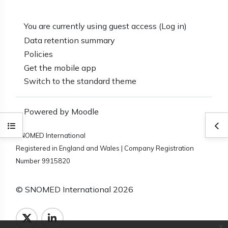
You are currently using guest access (
Log in
)
Data retention summary
Policies
Get the mobile app
Switch to the standard theme
Powered by
Moodle
Open course index
Ope
SNOMED International
Registered in England and Wales | Company Registration
Number 9915820
© SNOMED International 2026
x