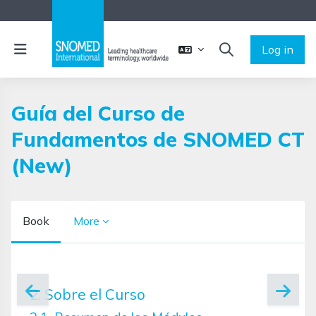
Skip to main content
Side panel
Log in
TOGGLE SEARCH 
Guía del Curso de
Fundamentos de SNOMED CT
(New)
Book
More
Completion requirements
2. Sobre el Curso