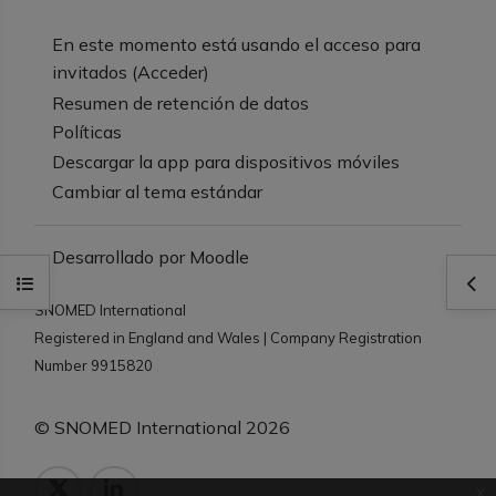
En este momento está usando el acceso para
invitados (
Acceder
)
Resumen de retención de datos
Políticas
Descargar la app para dispositivos móviles
Cambiar al tema estándar
Desarrollado por
Moodle
Abrir índice del curso
Abr
SNOMED International
Registered in England and Wales | Company Registration
Number 9915820
© SNOMED International 2026
x