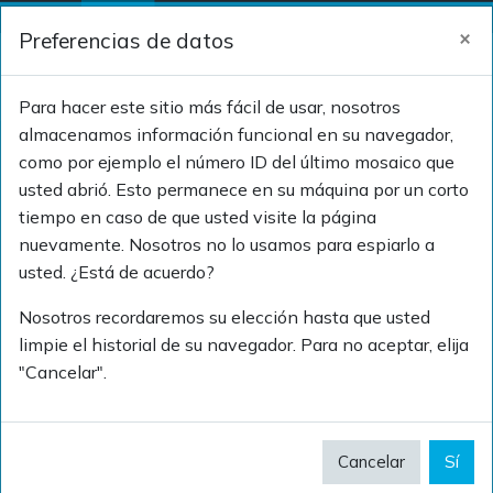
Salta al contenido principal
×
Preferencias de datos
Panel lateral
Acceder
SELECTOR DE BÚSQ
Para hacer este sitio más fácil de usar, nosotros
almacenamos información funcional en su navegador,
como por ejemplo el número ID del último mosaico que
Foundation Course
usted abrió. Esto permanece en su máquina por un corto
tiempo en caso de que usted visite la página
nuevamente. Nosotros no lo usamos para espiarlo a
usted. ¿Está de acuerdo?
Foundation
Nosotros recordaremos su elección hasta que usted
Course
limpie el historial de su navegador. Para no aceptar, elija
"Cancelar".
Overview
Cancelar
Sí
The SNOMED CT Foundation Course