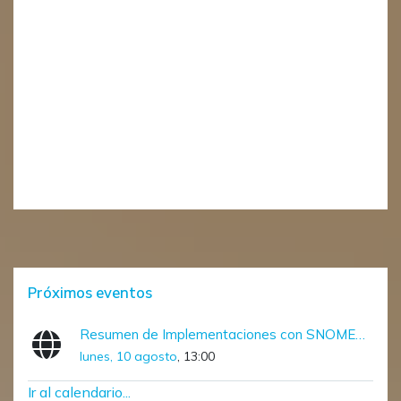
Bloques
Salta Próximos eventos
Próximos eventos
Resumen de Implementaciones con SNOMED CT (Diciembre – Marzo)
lunes, 10 agosto
, 13:00
Ir al calendario...